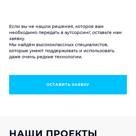
VMware VROPS
SAP Data Services
Microsoft Exchange
KVM
SAP Process Integration/Orchestration
VK Workmail
SharePoint
Communigate Pro
Siebel
ADFS
Если вы не нашли решения, которое вам
SAP CRM
необходимо передать в аутсорсинг, оставьте нам
SAP ERP
заявку.
1С ERP
Мы найдём высококлассных специалистов,
которые умеют поддерживать и использовать
даже очень редкие технологии.
ОСТАВИТЬ ЗАЯВКУ
НАШИ ПРОЕКТЫ